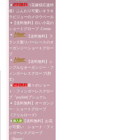
《花嫁様応援特
価》ふんわり可愛いキラキ
ラビジューのメロウベール
【送料無料】白い小花の
ショートグローブ -Creme-
【送料無料】フ
ランス製リバーレースのオ
ーガンジーショートグロー
ブ
【送料無料】シ
ンプルなオーガンジー・フ
ィンガーレスグローブ(肘
丈)
蝶々のショー
ト・フィンガーレスグロー
ブ『psykhē(プシュケ)』
【送料無料】オーガンジ
ー・ショートグローブ
《フリルローズ》
【送料無料】お花
が可愛い ショート・フィ
ンガーレスグローブ
〈flower〉