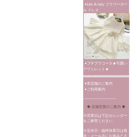
kids & baby フラワーガー
ル ドレス
プチプラコース★可愛い
アウトレット★
実店舗のご案内
ご利用案内
---------------------------
◆ 店舗営業のご案内 ◆
※営業日は下記カレンダー
をご参照ください
※定休日・臨時休業日は発
送・メール共にお休みとさ