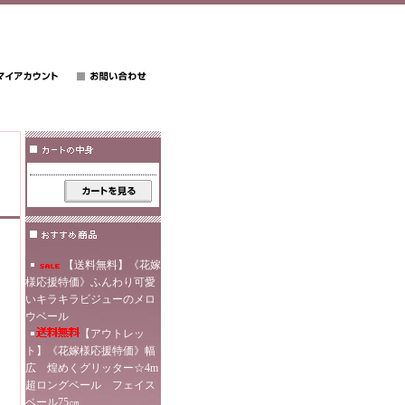
【送料無料】《花嫁
様応援特価》ふんわり可愛
いキラキラビジューのメロ
ウベール
【アウトレッ
ト】《花嫁様応援特価》幅
広 煌めくグリッター☆4m
超ロングベール フェイス
ベール75㎝