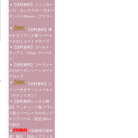
【送料無料】フィンガー
レス・ロンググローブ(オー
ガンジー)flower～フラワー
～
【送料無料】華
やかなフランス製リバーレ
ースのショートグローブ
【送料無料】ゴールド・
ティアラ〈Venus ヴィーナ
ス〉
【送料無料】コードレー
スのオーガンジーショート
グローブ
【送料無料】ビ
ジュー付きサッシュベルト
《サテンリボン》
【送料無料レンタル商
品】アンティーク風/フラン
ス製リバーレースのロング
マリアベール〈総丈300㎝〉
7泊8日
《花嫁様応援特
価》幅広 煌めくグリッタ