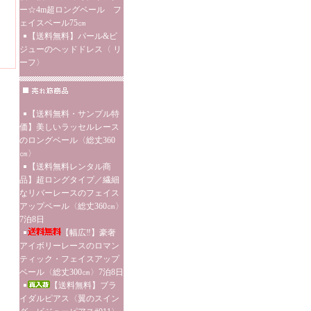
ー☆4m超ロングベール フ
ェイスベール75㎝
【送料無料】パール&ビ
ジューのヘッドドレス〈 リ
ーフ〉
【送料無料・サンプル特
価】美しいラッセルレース
のロングベール〈総丈360
㎝〉
【送料無料レンタル商
品】超ロングタイプ／繊細
なリバーレースのフェイス
アップベール〈総丈360㎝〉
7泊8日
【幅広‼】豪奢
アイボリーレースのロマン
ティック・フェイスアップ
ベール〈総丈300㎝〉7泊8日
【送料無料】ブラ
イダルピアス〈翼のスイン