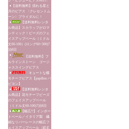
グ・ビジューピアス#011〉
【送料無料】揺れる星と
月のピアス 〈クレセントム
ーン〉ブライダルに！
【送料無料レンタ
ル商品】スカラップがロマ
ンティック！ビーズのフェ
イスアップベール（ミドル
丈60-100）(ロング60+300)7
泊8日
【送料無料】フ
ルラインストーン ゴージ
ャススイングピアス
キュートな蝶
モチーフピアス【papillon パ
ピヨン】
【送料無料レンタ
ル商品】花モチーフビーズ
のフェイスアップベール
（ミドル丈60-100)7泊8日
【幅広!!】インポー
トベール／イタリア製 繊
細なリバーレースの幅広フ
ェイスアップベール〈総丈