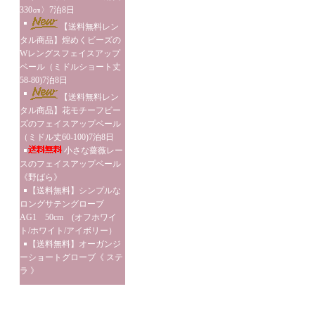
330㎝〉7泊8日
【送料無料レン
タル商品】煌めくビーズの
Wレングスフェイスアップ
ベール（ミドルショート丈
58-80)7泊8日
【送料無料レン
タル商品】花モチーフビー
ズのフェイスアップベール
（ミドル丈60-100)7泊8日
小さな薔薇レー
スのフェイスアップベール
《野ばら》
【送料無料】シンプルな
ロングサテングローブ
AG1 50cm (オフホワイ
ト/ホワイト/アイボリー）
【送料無料】オーガンジ
ーショートグローブ《 ステ
ラ 》