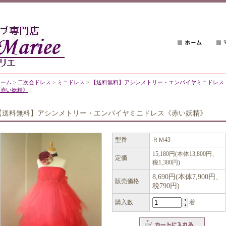
ホーム
>
二次会ドレス
>
ミニドレス
>
【送料無料】アシンメトリー・エンパイヤミニドレス
《赤い妖精》
【送料無料】アシンメトリー・エンパイヤミニドレス《赤い妖精》
型番
ＲＭ43
15,180円(本体13,800円、
定価
税1,380円)
8,690円(本体7,900円、
販売価格
税790円)
購入数
着