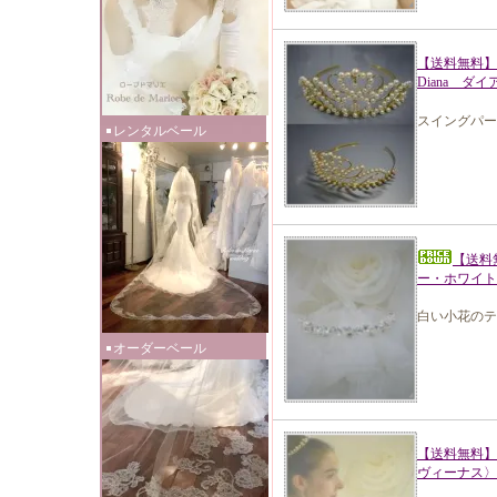
【送料無料
Diana ダ
スイングパー
レンタルベール
【送料
ー・ホワイト
白い小花のテ
オーダーベール
【送料無料】
ヴィーナス〉