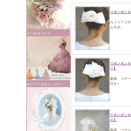
リボンボンネ
カメリアコサ
ム付き）
二次会ドレス
リボンボンネ
ー】
薔薇 コサー
付き）
ブライダルインナー
リボンボンネ
ス】
薔薇 コサー