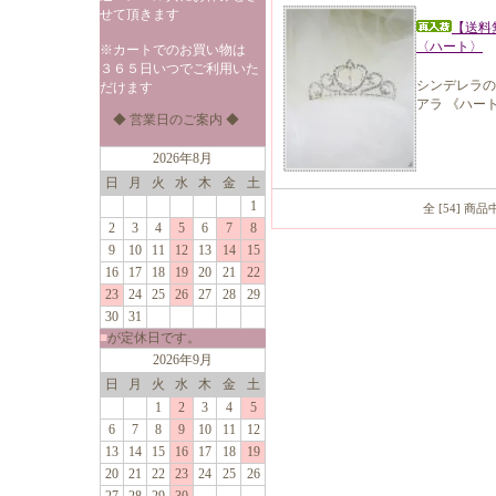
せて頂きます
【送料
〈ハート〉
※カートでのお買い物は
３６５日いつでご利用いた
シンデレラの
だけます
アラ 《ハー
◆ 営業日のご案内 ◆
2026年8月
日
月
火
水
木
金
土
1
全 [54] 商
2
3
4
5
6
7
8
9
10
11
12
13
14
15
16
17
18
19
20
21
22
23
24
25
26
27
28
29
30
31
■
が定休日です。
2026年9月
日
月
火
水
木
金
土
1
2
3
4
5
6
7
8
9
10
11
12
13
14
15
16
17
18
19
20
21
22
23
24
25
26