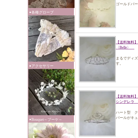
ゴールドパー
各種グローブ
【送料無料
〈Belle〉
まるでディズ
す。
アクセサリー
【送料無料】 
シンデレラ 
ハート型 ク
パールがキュ
Bouquet～ブーケ～