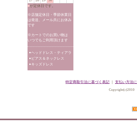
27
28
29
30
■
が定休日です。
※店舗定休日・季節休業日
は発送、メール共にお休み
です
※カートでのお買い物は
いつでもご利用頂けます
ヘッドドレス・ティアラ
ピアス＆ネックレス
キッズドレス
特定商取引法に基づく表記
｜
支払い方法に
Copyright(c)2010 