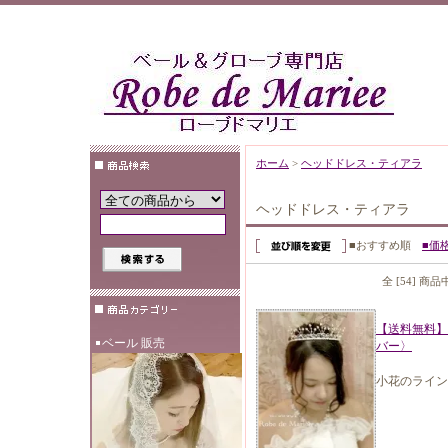
ホーム
>
ヘッドドレス・ティアラ
ヘッドドレス・ティアラ
■おすすめ順
■価
全 [54] 商
【送料無料】
ベール 販売
バー〉
小花のライン