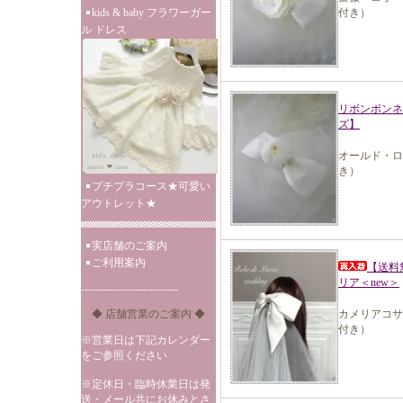
kids & baby フラワーガー
付き）
ル ドレス
リボンボンネ
ズ】
オールド・ロ
き）
プチプラコース★可愛い
アウトレット★
実店舗のご案内
ご利用案内
【送料
リア＜new＞
---------------------------
◆ 店舗営業のご案内 ◆
カメリアコサ
付き）
※営業日は下記カレンダー
をご参照ください
※定休日・臨時休業日は発
送・メール共にお休みとさ