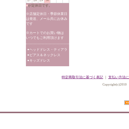
27
28
29
30
■
が定休日です。
※店舗定休日・季節休業日
は発送、メール共にお休み
です
※カートでのお買い物は
いつでもご利用頂けます
ヘッドドレス・ティアラ
ピアス＆ネックレス
キッズドレス
特定商取引法に基づく表記
｜
支払い方法に
Copyright(c)2010 