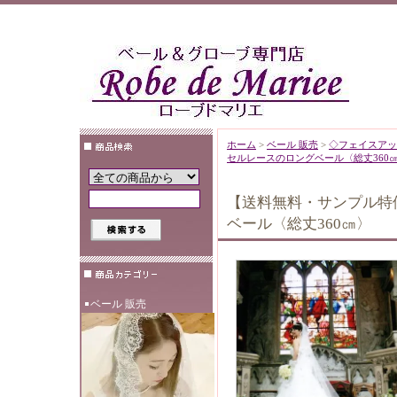
ホーム
>
ベール 販売
>
◇フェイスアッ
セルレースのロングベール〈総丈360
【送料無料・サンプル特
ベール〈総丈360㎝〉
ベール 販売