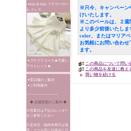
kids & baby フラワーガー
※只今、キャンペーン
ル ドレス
けいたします。
※このベールは、２週
より多少前後いたしま
color、またはマリ
お気軽にお問い合わせ
ます。
プチプラコース★可愛い
この商品について問い
アウトレット★
この商品を友達に教え
買い物を続ける
実店舗のご案内
ご利用案内
---------------------------
◆ 店舗営業のご案内 ◆
※営業日は下記カレンダー
をご参照ください
※定休日・臨時休業日は発
送・メール共にお休みとさ