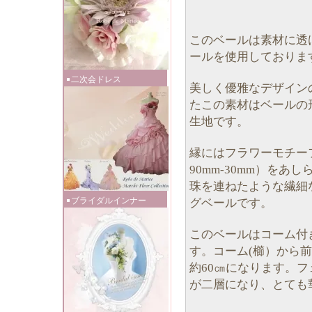
このベールは素材に透
ールを使用しておりま
二次会ドレス
美しく優雅なデザイン
たこの素材はベールの
生地です。
縁にはフラワーモチー
90mm-30mm）を
珠を連ねたような繊細
ブライダルインナー
グベールです。
このベールはコーム付
す。コーム(櫛）から
約60㎝になります。
が二層になり、とても