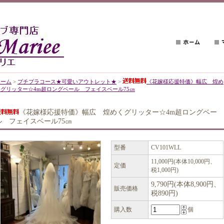
ホーム
>
プチプラコース★可愛いアウトレット★
>
《花嫁様応援特価》幅広 煌め
くグリッター☆4m超ロングベール フェイスベール75㎝
《花嫁様応援特価》幅広 煌めくグリッター☆4m超ロングベー
ル フェイスベール75㎝
型番
CV101WLL
11,000円(本体10,000円、
定価
税1,000円)
9,790円(本体8,900円、
販売価格
税890円)
購入数
個