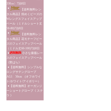
330㎝〉7泊8日
【送料無料レン
タル商品】煌めくビーズの
Wレングスフェイスアップ
ベール（ミドルショート丈
58-80)7泊8日
【送料無料レン
タル商品】花モチーフビー
ズのフェイスアップベール
（ミドル丈60-100)7泊8日
小さな薔薇レー
スのフェイスアップベール
《野ばら》
【送料無料】シンプルな
ロングサテングローブ
AG1 50cm (オフホワイ
ト/ホワイト/アイボリー）
【送料無料】オーガンジ
ーショートグローブ《 ステ
ラ 》