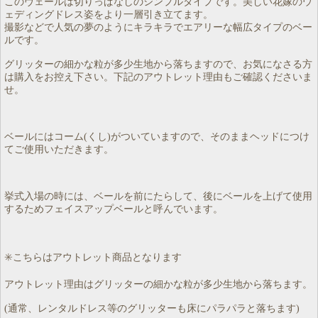
このヴェールは切りっぱなしのシンプルタイプです。美しい花嫁のウ
ェディングドレス姿をより一層引き立てます。
撮影などで人気の夢のようにキラキラでエアリーな幅広タイプのベー
ルです。
グリッターの細かな粒が多少生地から落ちますので、お気になさる方
は購入をお控え下さい。下記のアウトレット理由もご確認くださいま
せ。
ベールにはコーム(くし)がついていますので、そのままヘッドにつけ
てご使用いただきます。
挙式入場の時には、ベールを前にたらして、後にベールを上げて使用
するためフェイスアップベールと呼んでいます。
✳️こちらはアウトレット商品となります
アウトレット理由はグリッターの細かな粒が多少生地から落ちます。
(通常、レンタルドレス等のグリッターも床にパラパラと落ちます)