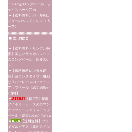
ー☆4m超ロングベール フ
ェイスベール75㎝
【送料無料】パール&ビ
ジューのヘッドドレス〈 リ
ーフ〉
【送料無料・サンプル特
価】美しいラッセルレース
のロングベール〈総丈360
㎝〉
【送料無料レンタル商
品】超ロングタイプ／繊細
なリバーレースのフェイス
アップベール〈総丈360㎝〉
7泊8日
【幅広‼】豪奢
アイボリーレースのロマン
ティック・フェイスアップ
ベール〈総丈300㎝〉7泊8日
【送料無料】ブラ
イダルピアス〈翼のスイン