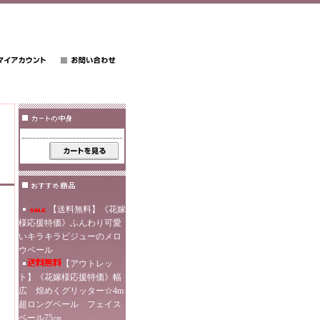
【送料無料】《花嫁
様応援特価》ふんわり可愛
いキラキラビジューのメロ
ウベール
【アウトレッ
ト】《花嫁様応援特価》幅
広 煌めくグリッター☆4m
超ロングベール フェイス
ベール75㎝