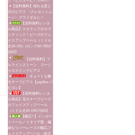
グ・ビジューピアス#011〉
【送料無料】揺れる星と
月のピアス 〈クレセントム
ーン〉ブライダルに！
【送料無料レンタ
ル商品】スカラップがロマ
ンティック！ビーズのフェ
イスアップベール（ミドル
丈60-100）(ロング60+300)7
泊8日
【送料無料】フ
ルラインストーン ゴージ
ャススイングピアス
キュートな蝶
モチーフピアス【papillon パ
ピヨン】
【送料無料レンタ
ル商品】花モチーフビーズ
のフェイスアップベール
（ミドル丈60-100)7泊8日
【幅広!!】インポー
トベール／イタリア製 繊
細なリバーレースの幅広フ
ェイスアップベール〈総丈