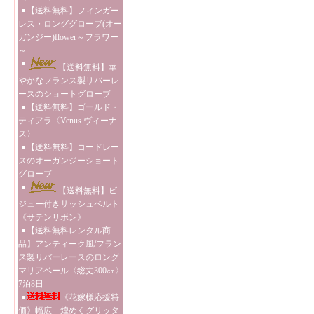
【送料無料】フィンガー
レス・ロンググローブ(オー
ガンジー)flower～フラワー
～
【送料無料】華
やかなフランス製リバーレ
ースのショートグローブ
【送料無料】ゴールド・
ティアラ〈Venus ヴィーナ
ス〉
【送料無料】コードレー
スのオーガンジーショート
グローブ
【送料無料】ビ
ジュー付きサッシュベルト
《サテンリボン》
【送料無料レンタル商
品】アンティーク風/フラン
ス製リバーレースのロング
マリアベール〈総丈300㎝〉
7泊8日
《花嫁様応援特
価》幅広 煌めくグリッタ