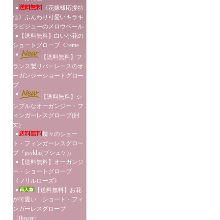
《花嫁様応援特
価》ふんわり可愛いキラキ
ラビジューのメロウベール
【送料無料】白い小花の
ショートグローブ -Creme-
【送料無料】フ
ランス製リバーレースのオ
ーガンジーショートグロー
ブ
【送料無料】シ
ンプルなオーガンジー・フ
ィンガーレスグローブ(肘
丈)
蝶々のショー
ト・フィンガーレスグロー
ブ『psykhē(プシュケ)』
【送料無料】オーガンジ
ー・ショートグローブ
《フリルローズ》
【送料無料】お花
が可愛い ショート・フィ
ンガーレスグローブ
〈flower〉