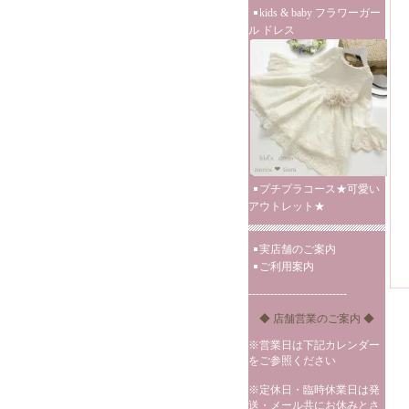
kids & baby フラワーガー
ル ドレス
プチプラコース★可愛い
アウトレット★
実店舗のご案内
ご利用案内
---------------------------
◆ 店舗営業のご案内 ◆
※営業日は下記カレンダー
をご参照ください
※定休日・臨時休業日は発
送・メール共にお休みとさ