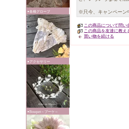
※只今、キャンペーン
各種グローブ
この商品について問い
この商品を友達に教え
買い物を続ける
アクセサリー
Bouquet～ブーケ～