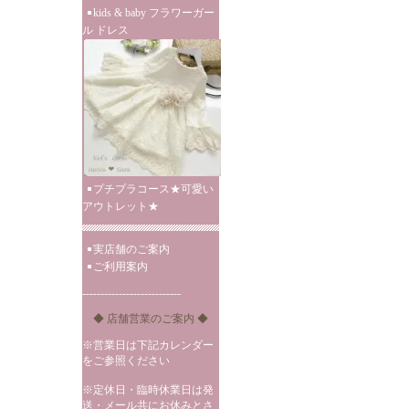
kids & baby フラワーガー
ル ドレス
プチプラコース★可愛い
アウトレット★
実店舗のご案内
ご利用案内
---------------------------
◆ 店舗営業のご案内 ◆
※営業日は下記カレンダー
をご参照ください
※定休日・臨時休業日は発
送・メール共にお休みとさ