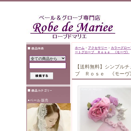
ホーム
>
アクセサリー
>
カラーグロー
ートグローブ Ｒｏｓｅ 《モーヴ》
【送料無料】シンプルチ
ブ Ｒｏｓｅ 《モーヴ
ベール 販売