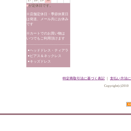
27
28
29
30
■
が定休日です。
※店舗定休日・季節休業日
は発送、メール共にお休み
です
※カートでのお買い物は
いつでもご利用頂けます
ヘッドドレス・ティアラ
ピアス＆ネックレス
キッズドレス
特定商取引法に基づく表記
｜
支払い方法に
Copyright(c)2010 