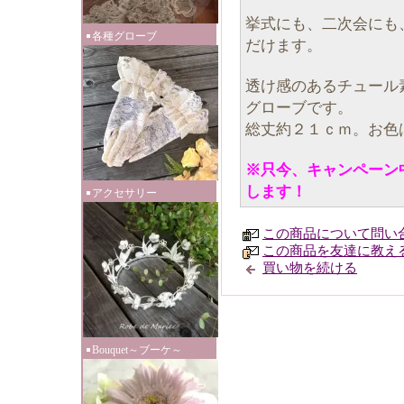
挙式にも、二次会にも
各種グローブ
だけます。
透け感のあるチュール
グローブです。
総丈約２１ｃｍ。お色
※只今、キャンペーン
します！
アクセサリー
この商品について問い
この商品を友達に教え
買い物を続ける
Bouquet～ブーケ～