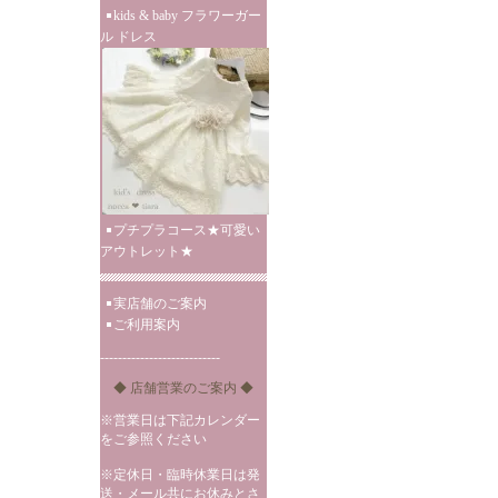
kids & baby フラワーガー
ル ドレス
プチプラコース★可愛い
アウトレット★
実店舗のご案内
ご利用案内
---------------------------
◆ 店舗営業のご案内 ◆
※営業日は下記カレンダー
をご参照ください
※定休日・臨時休業日は発
送・メール共にお休みとさ