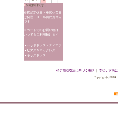
27
28
29
30
■
が定休日です。
※店舗定休日・季節休業日
は発送、メール共にお休み
です
※カートでのお買い物は
いつでもご利用頂けます
ヘッドドレス・ティアラ
ピアス＆ネックレス
キッズドレス
特定商取引法に基づく表記
｜
支払い方法に
Copyright(c)2010 