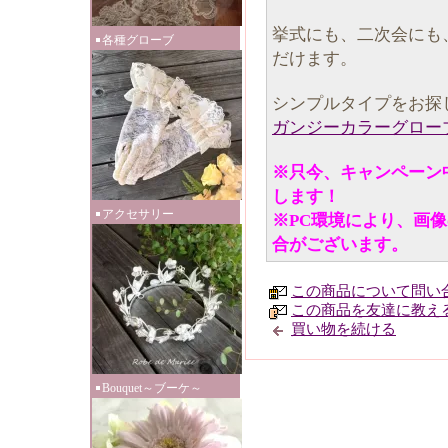
挙式にも、二次会にも
各種グローブ
だけます。
シンプルタイプをお探
ガンジーカラーグロー
※只今、キャンペーン
します！
アクセサリー
※PC環境により、画
合がございます。
この商品について問い
この商品を友達に教え
買い物を続ける
Bouquet～ブーケ～