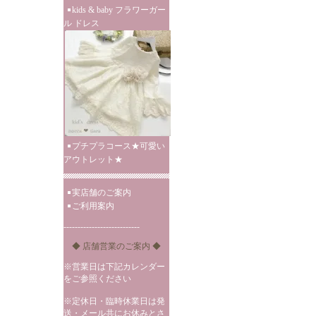
kids & baby フラワーガー
ル ドレス
プチプラコース★可愛い
アウトレット★
実店舗のご案内
ご利用案内
---------------------------
◆ 店舗営業のご案内 ◆
※営業日は下記カレンダー
をご参照ください
※定休日・臨時休業日は発
送・メール共にお休みとさ