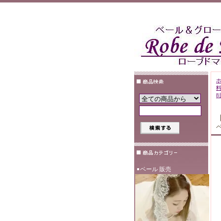
8
ベール 販売