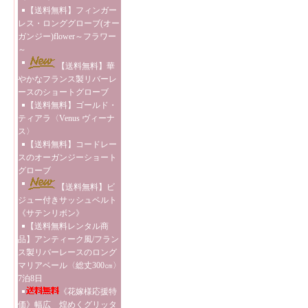
【送料無料】フィンガー
レス・ロンググローブ(オー
ガンジー)flower～フラワー
～
【送料無料】華
やかなフランス製リバーレ
ースのショートグローブ
【送料無料】ゴールド・
ティアラ〈Venus ヴィーナ
ス〉
【送料無料】コードレー
スのオーガンジーショート
グローブ
【送料無料】ビ
ジュー付きサッシュベルト
《サテンリボン》
【送料無料レンタル商
品】アンティーク風/フラン
ス製リバーレースのロング
マリアベール〈総丈300㎝〉
7泊8日
《花嫁様応援特
価》幅広 煌めくグリッタ