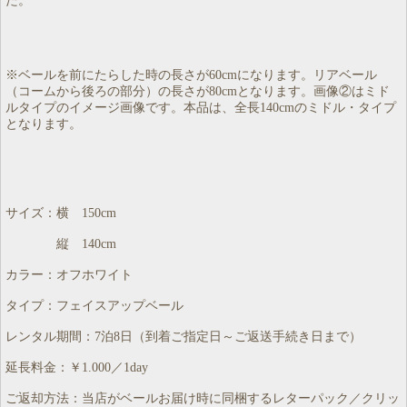
た。
※ベールを前にたらした時の長さが60cmになります。リアベール
（コームから後ろの部分）の長さが80cmとなります。画像②はミド
ルタイプのイメージ画像です。本品は、全長140cmのミドル・タイプ
となります。
サイズ：横 150cm
縦 140cm
カラー：オフホワイト
タイプ：フェイスアップベール
レンタル期間：7泊8日（到着ご指定日～ご返送手続き日まで）
延長料金：￥1.000／1day
ご返却方法：当店がベールお届け時に同梱するレターパック／クリッ