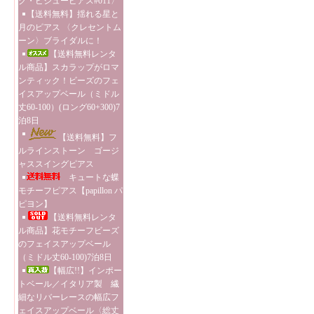
グ・ビジューピアス#011〉
【送料無料】揺れる星と
月のピアス 〈クレセントム
ーン〉ブライダルに！
【送料無料レンタ
ル商品】スカラップがロマ
ンティック！ビーズのフェ
イスアップベール（ミドル
丈60-100）(ロング60+300)7
泊8日
【送料無料】フ
ルラインストーン ゴージ
ャススイングピアス
キュートな蝶
モチーフピアス【papillon パ
ピヨン】
【送料無料レンタ
ル商品】花モチーフビーズ
のフェイスアップベール
（ミドル丈60-100)7泊8日
【幅広!!】インポー
トベール／イタリア製 繊
細なリバーレースの幅広フ
ェイスアップベール〈総丈