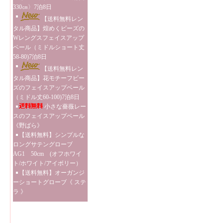
330㎝〉7泊8日
【送料無料レン
タル商品】煌めくビーズの
Wレングスフェイスアップ
ベール（ミドルショート丈
58-80)7泊8日
【送料無料レン
タル商品】花モチーフビー
ズのフェイスアップベール
（ミドル丈60-100)7泊8日
小さな薔薇レー
スのフェイスアップベール
《野ばら》
【送料無料】シンプルな
ロングサテングローブ
AG1 50cm (オフホワイ
ト/ホワイト/アイボリー）
【送料無料】オーガンジ
ーショートグローブ《 ステ
ラ 》