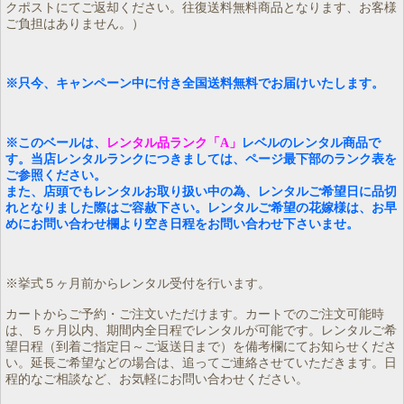
クポストにてご返却ください。往復送料無料商品となります、お客様
ご負担はありません。）
※只今、キャンペーン中に付き全国送料無料でお届けいたします。
※このベールは、
レンタル品ランク「A」
レベルのレンタル商品で
す。当店レンタルランクにつきましては、ページ最下部のランク表を
ご参照ください。
また、店頭でもレンタルお取り扱い中の為、レンタルご希望日に品切
れとなりました際はご容赦下さい。レンタルご希望の花嫁様は、お早
めにお問い合わせ欄より空き日程をお問い合わせ下さいませ。
※挙式５ヶ月前からレンタル受付を行います。
カートからご予約・ご注文いただけます。カートでのご注文可能時
は、５ヶ月以内、期間内全日程でレンタルが可能です。レンタルご希
望日程（到着ご指定日～ご返送日まで）を備考欄にてお知らせくださ
い。延長ご希望などの場合は、追ってご連絡させていただきます。日
程的なご相談など、お気軽にお問い合わせください。