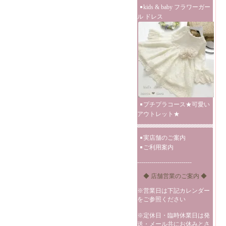
kids & baby フラワーガー
ル ドレス
プチプラコース★可愛い
アウトレット★
実店舗のご案内
ご利用案内
---------------------------
◆ 店舗営業のご案内 ◆
※営業日は下記カレンダー
をご参照ください
※定休日・臨時休業日は発
送・メール共にお休みとさ