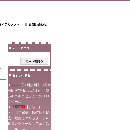
プ
【送料無料】《花嫁
様応援特価》ふんわり可愛
いキラキラビジューのメロ
ウベール
【アウトレッ
ト】《花嫁様応援特価》幅
広 煌めくグリッター☆4m
超ロングベール フェイス
ベール75㎝