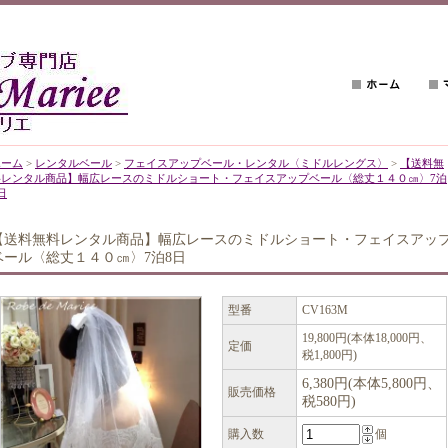
ホーム
>
レンタルベール
>
フェイスアップベール・レンタル〈ミドルレングス〉
>
【送料無
料レンタル商品】幅広レースのミドルショート・フェイスアップベール〈総丈１４０㎝〉7泊
日
【送料無料レンタル商品】幅広レースのミドルショート・フェイスアッ
ベール〈総丈１４０㎝〉7泊8日
型番
CV163M
19,800円(本体18,000円、
定価
税1,800円)
6,380円(本体5,800円、
販売価格
税580円)
購入数
個