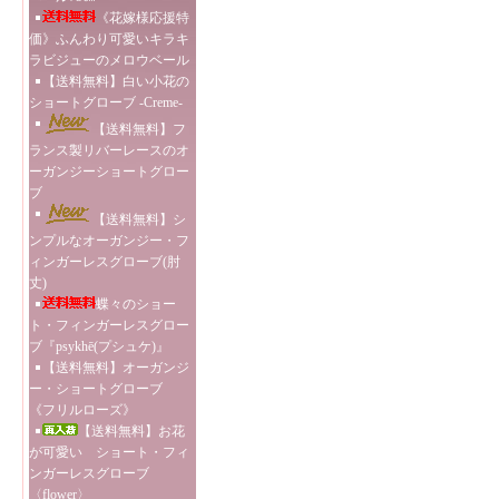
《花嫁様応援特
価》ふんわり可愛いキラキ
ラビジューのメロウベール
【送料無料】白い小花の
ショートグローブ -Creme-
【送料無料】フ
ランス製リバーレースのオ
ーガンジーショートグロー
ブ
【送料無料】シ
ンプルなオーガンジー・フ
ィンガーレスグローブ(肘
丈)
蝶々のショー
ト・フィンガーレスグロー
ブ『psykhē(プシュケ)』
【送料無料】オーガンジ
ー・ショートグローブ
《フリルローズ》
【送料無料】お花
が可愛い ショート・フィ
ンガーレスグローブ
〈flower〉