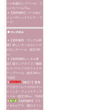
ー☆4m超ロングベール フ
ェイスベール75㎝
【送料無料】パール&ビ
ジューのヘッドドレス〈 リ
ーフ〉
【送料無料・サンプル特
価】美しいラッセルレース
のロングベール〈総丈360
㎝〉
【送料無料レンタル商
品】超ロングタイプ／繊細
なリバーレースのフェイス
アップベール〈総丈360㎝〉
7泊8日
【幅広‼】豪奢
アイボリーレースのロマン
ティック・フェイスアップ
ベール〈総丈300㎝〉7泊8日
【送料無料】ブラ
イダルピアス〈翼のスイン