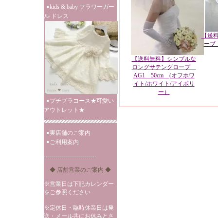
kids & baby フラワーガー
ル ドレス
【送
ーブ
【送料無料】シンプルな
ロングサテングローブ
AG1 50cm (オフホワ
イト/ホワイト/アイボリ
ー）
プチプラコース★可愛い
アウトレット★
実店舗のご案内
ご利用案内
---------------------------
◆ 店舗営業のご案内 ◆
※営業日は下記カレンダー
をご参照ください
※定休日・臨時休業日は発
送・メール共にお休みとさ