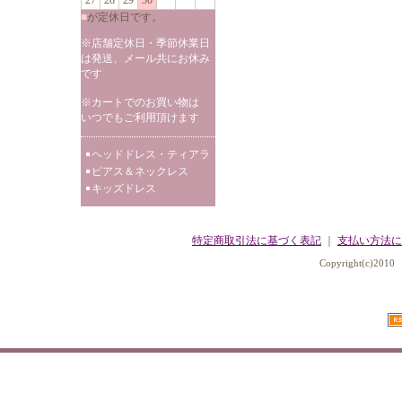
27
28
29
30
■
が定休日です。
※店舗定休日・季節休業日
は発送、メール共にお休み
です
※カートでのお買い物は
いつでもご利用頂けます
ヘッドドレス・ティアラ
ピアス＆ネックレス
キッズドレス
特定商取引法に基づく表記
｜
支払い方法に
Copyright(c)2010 