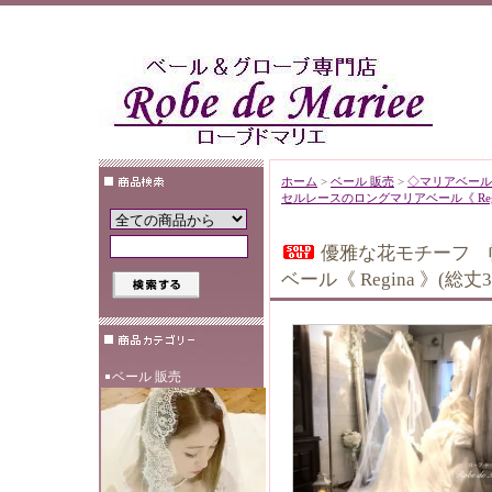
ホーム
>
ベール 販売
>
◇マリアベール
セルレースのロングマリアベール《 Regin
優雅な花モチーフ 
ベール《 Regina 》(総丈3
ベール 販売