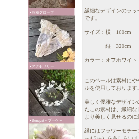
繊細なデザインのラッ
各種グローブ
です。
サイズ：横 160cm
縦 320cm
カラー：オフホワイト
アクセサリー
このベールは素材にや
ルを使用しております
美しく優雅なデザイン
たこの素材は、繊細な
より美しく見せるのに
Bouquet～ブーケ～
縁にはフラワーモチーフ
～4.5㎝）をあしらい