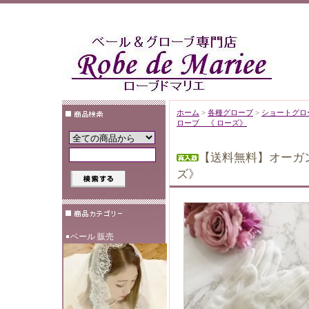
ホーム
>
各種グローブ
>
ショートグロ
ローブ 《 ローズ》
【送料無料】オーガ
ズ》
ベール 販売