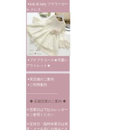
kids & baby フラワーガー
ル ドレス
プチプラコース★可愛い
アウトレット★
実店舗のご案内
ご利用案内
---------------------------
◆ 店舗営業のご案内 ◆
※営業日は下記カレンダー
をご参照ください
※定休日・臨時休業日は発
送・メール共にお休みとさ