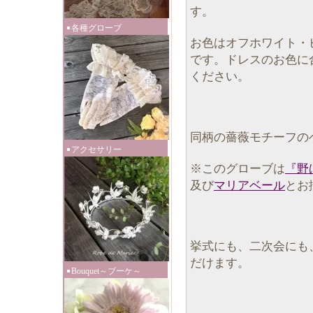
す。
各種グローブ
お色はオフホワイト・
です。ドレスのお色に
ください。
同柄の薔薇モチーフの
アクセサリー
※このグローブは
『野
及び
マリアベール
とお
挙式にも、二次会にも
だけます。
Bouquet～ブーケ～