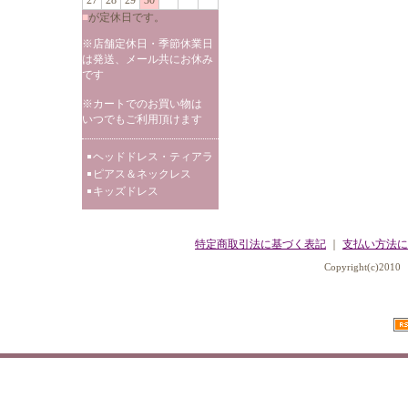
27
28
29
30
■
が定休日です。
※店舗定休日・季節休業日
は発送、メール共にお休み
です
※カートでのお買い物は
いつでもご利用頂けます
ヘッドドレス・ティアラ
ピアス＆ネックレス
キッズドレス
特定商取引法に基づく表記
｜
支払い方法に
Copyright(c)2010 