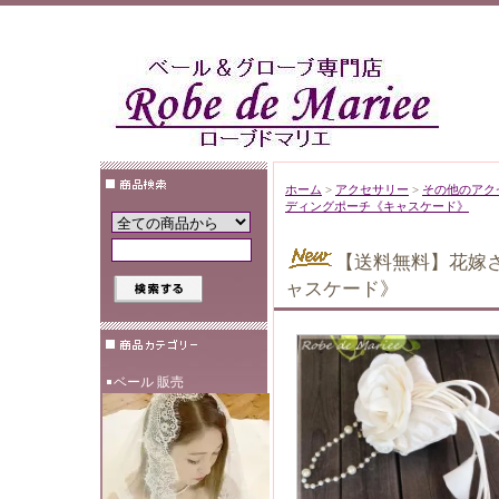
ホーム
>
アクセサリー
>
その他のアク
ディングポーチ《キャスケード》
【送料無料】花嫁
ャスケード》
ベール 販売