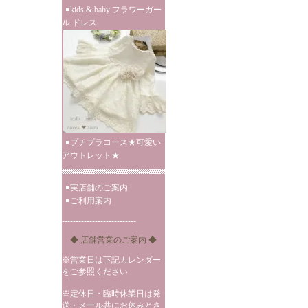
kids & baby フラワーガー
ル ドレス
プチプラコース★可愛い
アウトレット★
実店舗のご案内
ご利用案内
---------------------------
◆ 店舗営業のご案内 ◆
※営業日は下記カレンダー
をご参照ください
※定休日・臨時休業日は発
送・メール共にお休みとさ