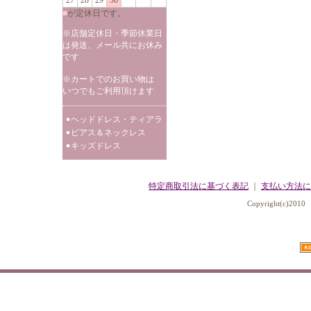
27
28
29
30
■
が定休日です。
※店舗定休日・季節休業日
は発送、メール共にお休み
です
※カートでのお買い物は
いつでもご利用頂けます
ヘッドドレス・ティアラ
ピアス＆ネックレス
キッズドレス
特定商取引法に基づく表記
｜
支払い方法に
Copyright(c)2010 