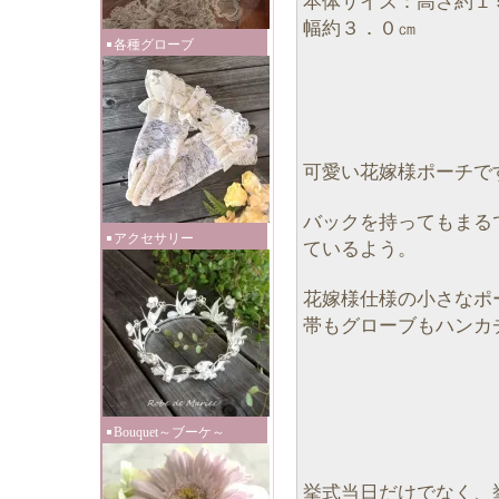
本体サイズ：高さ約１
幅約３．０㎝
各種グローブ
可愛い花嫁様ポーチで
バックを持ってもまる
アクセサリー
ているよう。
花嫁様仕様の小さなポ
帯もグローブもハンカ
Bouquet～ブーケ～
挙式当日だけでなく、