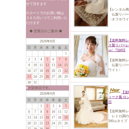
せて頂きます
【レンタル商
※カートでのお買い物は
仏製リバーレ
３６５日いつでご利用いた
〈オフホワイ
だけます
◆ 営業日のご案内 ◆
【送料無料レ
2026年8月
ス製リバーレ
日
月
火
水
木
金
土
㎝〉7泊8日
1
2
3
4
5
6
7
8
【送料無料レ
9
10
11
12
13
14
15
仏製リバーレ
ワイト〉
16
17
18
19
20
21
22
23
24
25
26
27
28
29
30
31
■
が定休日です。
【送
2026年9月
ィーク風 ロ
日
月
火
水
木
金
土
日
1
2
3
4
5
【送料無料レ
6
7
8
9
10
11
12
レトロ調の
13
14
15
16
17
18
19
300㎝タイ
20
21
22
23
24
25
26