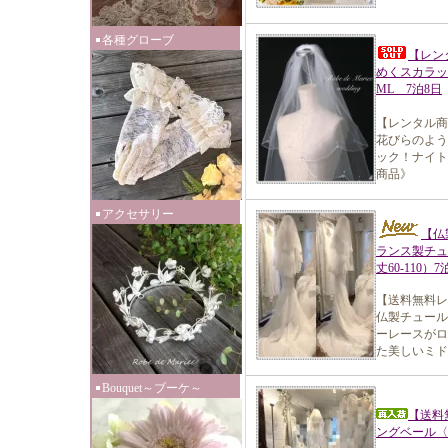
各種グローブ
【レン
めくスカラッ
ML 7泊8日
【レンタル商
花びらのよう
ック！ナイト
商品》
アクセサリー
【仏
ランス製チュ
丈60-110）7
【送料無料レ
仏製チュール
ーレースがロ
た美しいミド
Bouquet～ブーケ～
【送料
ングベール〈