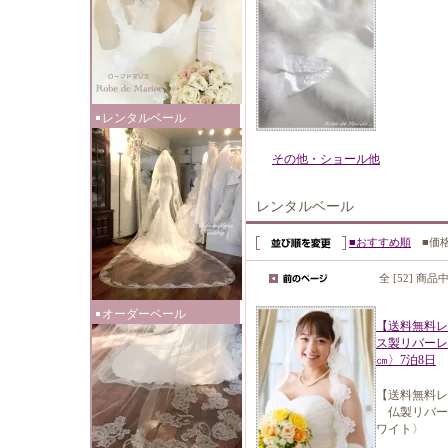
レンタルベール
その他・ショール他
レンタルベール
■おすすめ順
■価
全 [52] 商品
オーダーベール
【送料無料レ
ス製リバーレ
㎝〉7泊8日
【送料無料レ
仏製リバーレ
ワイト〉