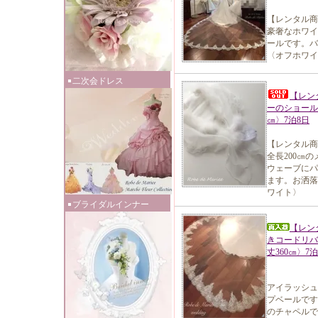
【レンタル商
豪奢なホワイ
ールです。バ
〈オフホワイ
二次会ドレス
【レン
ーのショール
㎝〉7泊8日
【レンタル商
全長200㎝
ウェーブにパ
ます。お洒落
ワイト〉
ブライダルインナー
【レン
きコードリバ
丈360㎝〉7泊
アイラッシュ
プベールです
のチャペルで