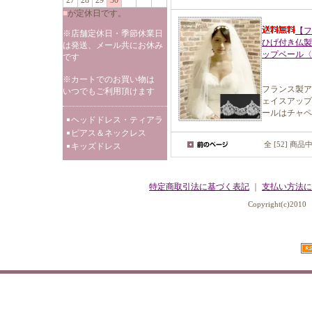
27
28
29
30
■
が定休日です。
【フ
※店舗定休日・季節休業日
ひげ付き仏製
は発送、メール共にお休み
ップベール〈総
です
※カートでのお買い物は
フランス製ア
いつでもご利用頂けます
ェイスアップ
ールはチャペ
ヘッドドレス・ティアラ
ピアス＆ネックレス
全 [52] 商品
キッズドレス
特定商取引法に基づく表記
｜
支払い方法に
Copyright(c)2010 