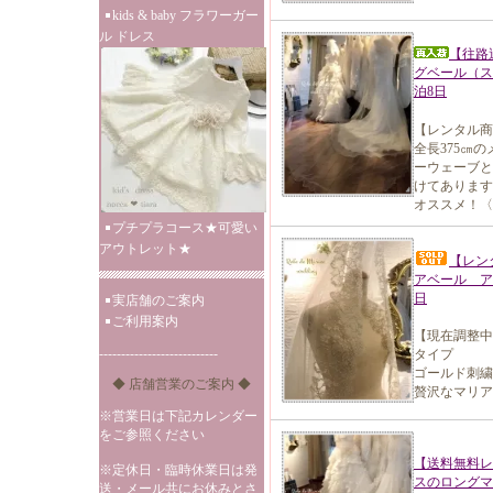
kids & baby フラワーガー
ル ドレス
【往路
グベール（スワ
泊8日
【レンタル商
全長375㎝
ーウェーブと
けてあります
オススメ！〈
プチプラコース★可愛い
アウトレット★
【レン
アベール ア
日
実店舗のご案内
ご利用案内
【現在調整中
---------------------------
タイプ
ゴールド刺繍
◆ 店舗営業のご案内 ◆
贅沢なマリア
※営業日は下記カレンダー
をご参照ください
【送料無料レ
※定休日・臨時休業日は発
スのロングマ
送・メール共にお休みとさ