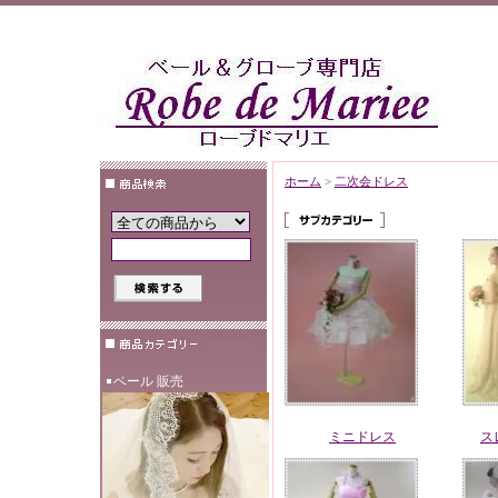
ホーム
>
二次会ドレス
ベール 販売
ミニドレス
ス